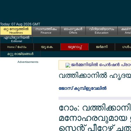
Today: 07 Aug 2026 GMT
ഒറ്റ നോട്ടത്തില്‍
സാമ്പത്തികം
ഓഫറുകള്‍
വിദ്യാഭ്യാസം
കല/സ
Headlines
Finance
Offers
Education
Arts
എഡിറ്റോറിയല്‍
Editorial
/ ഹോം
യൂ.കെ.
യൂറോപ്പ്
ജര്‍മനി
ഗള്‍
Home
മറ്റു രാജ്യങ്ങള്‍
Advertisements
ജര്‍മ്മനിയില്‍ പെന്‍ഷന്‍ പ്ര
വത്തിക്കാനില്‍ ഹൃദയം 
ജോസ് കുമ്പിളുവേലില്‍
റോം: വത്തിക്കാന
മനോഹരവുമായ ഈ
സെന്റ് പീറ്റേഴ്സ് 