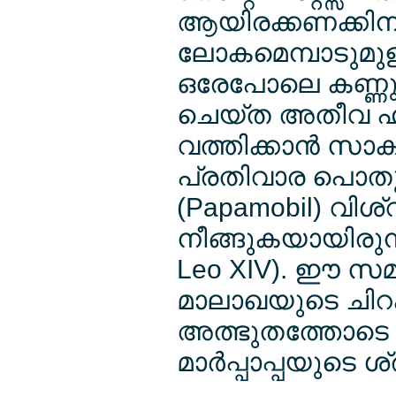
ആയിരക്കണക്കിന
ലോകമെമ്പാടുമു
ഒരേപോലെ കണ്ണുന
ചെയ്ത അതീവ ഹൃദ
വത്തിക്കാന്‍ സാക
പ്രതിവാര പൊതുദ
(Papamobil) വി
നീങ്ങുകയായിരുന്ന
Leo XIV). ഈ സമയ
മാലാഖയുടെ ചിറക
അത്ഭുതത്തോടെ നേ
മാര്‍പ്പാപ്പയുടെ ശ