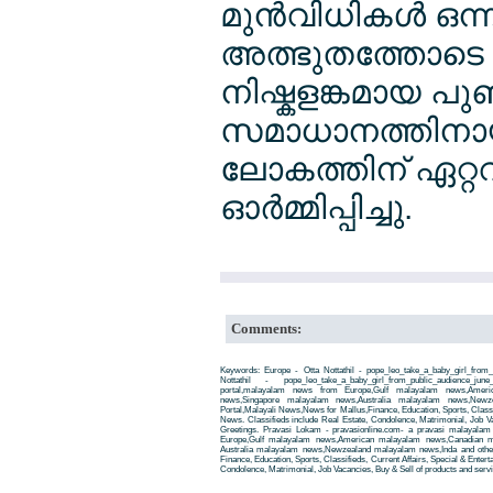
മുന്‍വിധികള്‍ ഒ
അത്ഭുതത്തോടെ ന
നിഷ്കളങ്കമായ പുഞ
സമാധാനത്തിനായ
ലോകത്തിന് ഏറ്
ഓര്‍മ്മിപ്പിച്ചു.
Comments:
Keywords: Europe - Otta Nottathil - pope_leo_take_a_baby_girl_from
Nottathil - pope_leo_take_a_baby_girl_from_public_audience_j
portal,malayalam news from Europe,Gulf malayalam news,Amer
news,Singapore malayalam news,Australia malayalam news,New
Portal,Malayali News,News for Mallus,Finance, Education, Sports, Classif
News. Classifieds include Real Estate, Condolence, Matrimonial, Job Va
Greetings. Pravasi Lokam - pravasionline.com- a pravasi malayala
Europe,Gulf malayalam news,American malayalam news,Canadian m
Australia malayalam news,Newzealand malayalam news,Inda and other
Finance, Education, Sports, Classifieds, Current Affairs, Special & Enter
Condolence, Matrimonial, Job Vacancies, Buy & Sell of products and servi