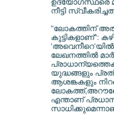
ഉദ്യോഗസ്ഥരെ മാറ
നീട്ടി സ്വീകരിച്ച
"ലോകത്തിന് അതി
കുട്ടികളാണ്": ക
'അവെനീറെ'യില്‍
ലേഖനത്തില്‍ മാര്‍പ
പ്രാധാന്യത്തെക്ക
യുദ്ധങ്ങളും പ്രത
ആശങ്കകളും നി
ലോകത്ത്,അറൗഹേ
എന്താണ് പ്രധാനമെ
സാധിക്കുമെന്നാണ് 