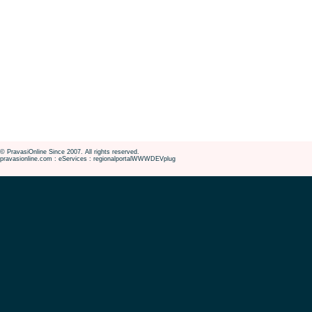
© PravasiOnline Since 2007. All rights reserved.
pravasionline.com : eServices : regionalportalWWWDEVplug