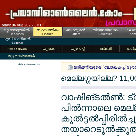
Today: 06 Aug 2026 GMT
ഒറ്റ നോട്ടത്തില്‍
സാമ്പത്തികം
ഓഫറുകള്‍
വിദ്യാഭ്യാസം
കല/സ
Headlines
Finance
Offers
Education
Arts
എഡിറ്റോറിയല്‍
Editorial
/ ഹോം
യൂ.കെ.
യൂറോപ്പ്
ജര്‍മനി
ഗള്‍
Home
മറ്റു രാജ്യങ്ങള്‍
Advertisements
ജര്‍മനിയുടെ "ലോകകപ്പ് ദുരന
മെല്ലഗ്ഗയില്ല? 11,00
വാഷിങ്ടല്‍ണ്‍: ട്
പില്‍ന്നാലെ മെല്
കൂല്‍ട്ടല്‍പ്പിരില്‍
തയാറെടുല്‍ക്കുല്‍