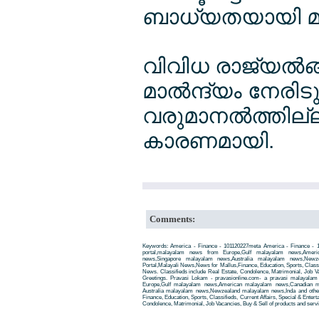
ബാധ്യതയായി മാറ
വിവിധ രാജ്യല്‍ങ്
മാല്‍ന്ദ്യം നേ
വരുമാനല്‍ത്തില്ല
കാരണമായി.
Comments:
Keywords: America - Finance - 101120227meta America - Finance - 
portal,malayalam news from Europe,Gulf malayalam news,Amer
news,Singapore malayalam news,Australia malayalam news,New
Portal,Malayali News,News for Mallus,Finance, Education, Sports, Classif
News. Classifieds include Real Estate, Condolence, Matrimonial, Job Va
Greetings. Pravasi Lokam - pravasionline.com- a pravasi malayala
Europe,Gulf malayalam news,American malayalam news,Canadian m
Australia malayalam news,Newzealand malayalam news,Inda and other
Finance, Education, Sports, Classifieds, Current Affairs, Special & Enter
Condolence, Matrimonial, Job Vacancies, Buy & Sell of products and servi