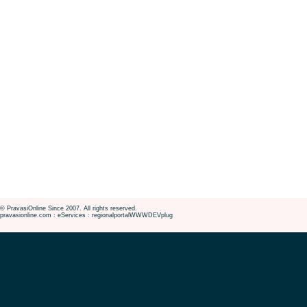
© PravasiOnline Since 2007. All rights reserved.
pravasionline.com : eServices : regionalportalWWWDEVplug