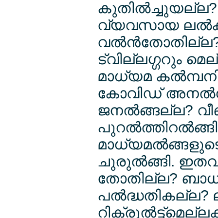
കുതില്‍ച്ചുയല്ല?
വ്യവസായ ലല്‍ക്ഷ്
വല്‍ന്‍തോതില്ല?
ട്വില്ലഗ്ഗറും മ
മാധ്യമ കല്‍മ്പനി
കോവിഡ് അനല്‍ന്
ജനല്‍ങ്ങല്ല? വീ
പുറല്‍ത്തിറല്‍ങ്
മാധ്യമല്‍ങ്ങളു
ചുരുല്‍ങ്ങി. 
തോതില്ല? ബാധി
പല്‍ദ്ധതികല്ല? ലല
റിക്രൂല്‍ട്ട്മെല