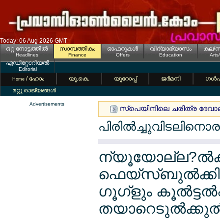
Today: 06 Aug 2026 GMT
ഒറ്റ നോട്ടത്തില്‍
സാമ്പത്തികം
ഓഫറുകള്‍
വിദ്യാഭ്യാസം
കല/സ
Headlines
Finance
Offers
Education
Arts
എഡിറ്റോറിയല്‍
Editorial
/ ഹോം
യൂ.കെ.
യൂറോപ്പ്
ജര്‍മനി
ഗള്‍
Home
മറ്റു രാജ്യങ്ങള്‍
Advertisements
സ്പെയിനിലെ ചരിത്ര ദേവാലയത്
പിരില്‍ച്ചുവിടലിനൊരു
ന്യൂയോല്ല?ല്‍ക്ക
ഫെയ്സ്ബുല്‍ക്കി
ഗൂഗ്ളും കൂല്‍ട്ടല്‍
തയാറെടുല്‍ക്കുല്‍