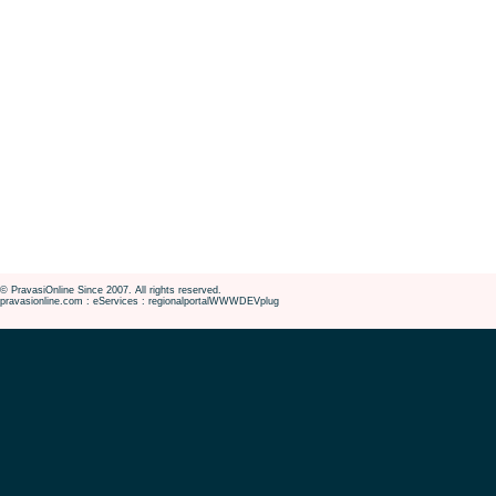
© PravasiOnline Since 2007. All rights reserved.
pravasionline.com : eServices : regionalportalWWWDEVplug