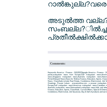
റാല്‍ങ്കുല്ല?വരെ
അടുല്‍ത്ത വല്
സംബല്ല?ില്‍ച്ച
പ്രതീല്‍ക്ഷില്‍ക്ക
Comments:
Keywords: America - Finance - 241120223google America - Finance - 
portal,malayalam news from Europe,Gulf malayalam news,Amer
news,Singapore malayalam news,Australia malayalam news,New
Portal,Malayali News,News for Mallus,Finance, Education, Sports, Classif
News. Classifieds include Real Estate, Condolence, Matrimonial, Job Va
Greetings. Pravasi Lokam - pravasionline.com- a pravasi malayala
Europe,Gulf malayalam news,American malayalam news,Canadian m
Australia malayalam news,Newzealand malayalam news,Inda and other
Finance, Education, Sports, Classifieds, Current Affairs, Special & Enter
Condolence, Matrimonial, Job Vacancies, Buy & Sell of products and servi