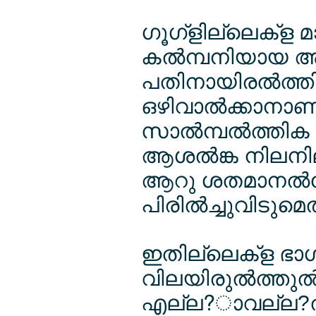
ഗൂഗ്ളില്ലെക്ള 
കല്‍മ്പനിയായ 
പതിനായിരല്‍ത്ത
ഒഴിവാല്‍ക്കാനാണ
സാല്‍മ്പല്‍ത്ത
ആശല്‍ങ്ക നിലനില
ആറു ശതമാനല്‍േ
പിരില്‍ച്ചുവിടുമ
ഇതില്ലെക്ള ഭാഗ
വിലയിരുല്‍ത്തുല്
എല്ല?ാവല്ല?ല്‍ക