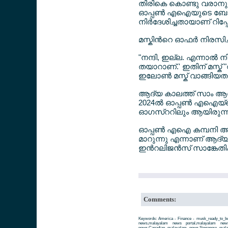
തിരികെ കൊണ്ടു വരാനും
ഓപ്പണ്‍ എഐയുടെ ബോര
നിര്‍ദേശിച്ചതായാണ് റിപ്പോര്
മസ്കിന്‍റെ ഓഫര്‍ നിരസിച്
"നന്ദി, ഇല്ല. എന്നാല്‍ നി
തയാറാണ്.' ഇതിന് മസ്ക് "
ഇലോണ്‍ മസ്ക് വാങ്ങിയ
ആദ്യ കാലത്ത് സാം ആള്‍ട്ട
2024ല്‍ ഓപ്പണ്‍ എഐയ്ക്
ഓഗസ്ററിലും ആയിരുന്ന
ഓപ്പണ്‍ എഐ കമ്പനി അതി
മാറുന്നു എന്നാണ് ആദ്യം മ
ഇന്‍റലിജന്‍സ് സാങ്കേത
Comments:
Keywords: America - Finance - musk_ready_to_bu
news,malayalam news portal,malayalam ne
news,Canadian malayalam news,Singapore mal