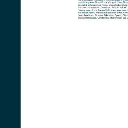
news,Malayalees News Portal,Malayali News,News fo
Special & Entertainment News. Classifieds include 
products and services, Greetings. Pravasi Lokam 
Pravasi news from Europe,Gulf malayalam news
malayalam news, Australia malayalam news,Newze
News headlines, Finance, Education, Sports, Class
include Real Estate, Condolence, Matrimonial, Job V