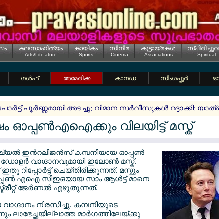
സം
കല/സാഹിത്യം
കായികം
സിനിമ
കൂട്ടായ്മകള്‍
സ്പിരിച്ചുവ
Arts/Literature
Sports
Cinema
Associations
Spiritual
ഗള്‍ഫ്
അമേരിക്ക
കാനഡ
സിംഗപ്പൂര്‍
ഓസ
ാര്‍ട്ട് പൂര്‍ണ്ണമായി അടച്ചു; വിമാന സര്‍വീസുകള്‍ റദ്ദാക്കി; യാത
ഷം ഓപ്പണ്‍എഐക്കും വിലയിട്ട് മസ്ക്
ിഫിഷ്യല്‍ ഇന്‍റലിജന്‍സ് കമ്പനിയായ ഓപ്പണ്‍
ോളര്‍ വാഗ്ദാനവുമായി ഇലോണ്‍ മസ്ക്.
ഇതു റിപ്പോര്‍ട്ട് ചെയ്തിരിക്കുന്നത്. മസ്കും
ഓപ്പണ്‍ എഐ സിഇഒയായ സാം ആള്‍ട്ട് മാനെ
രീറ്റ് ജേര്‍ണല്‍ എഴുതുന്നത്.
 ഈ വാഗ്ദാനം നിരസിച്ചു. കമ്പനിയുടെ
ും ലാഭേച്ഛയില്ലാത്ത മാര്‍ഗത്തിലേയ്ക്കു