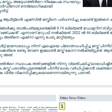
 മസ്കും അദ്ദേഹത്തിന്‍റെ നിക്ഷേപക സംഘവും
്‍ഡിനോട് ഔദ്യോഗികമായി
‍ട്ട്.
ച ആള്‍ട്ട്മാന്‍ എക്സില്‍ മസ്കിനെ പരിഹസിച്ചു കൊണ്ട് ഇങ്ങനെ കു
ങ്ങള്‍ക്കു താല്‍പര്യമുണ്ടെങ്കില്‍ 9.74 ബില്യണ്‍ ഡോളറിന് ട്വിറ്റര
വഞ്ചകന്‍" എന്നാണ് മറുപടി നല്‍കിയത്. 2022 ല്‍ 44 ബില്യണ്‍ ഡേ
തും അതിനെ എക്സ് എന്നു പേരു മാറ്റിയതും.
് മാനോടൊപ്പം നിന്ന് എഐയെ പ്രോത്സാഹിപ്പിച്ച മസ്ക് പിന്നീട് 
കെതിരെ രണ്ടു തവണ ഇലോണ്‍ മസ്ക് കേസ് നല്‍കിയിട്ടുണ്ട്. ആദ
ു അത്.
ന്‍റെ സ്ഥാപക തത്വങ്ങളില്‍ നിന്നു വ്യതിചലിച്ച് ലാഭാധിഷ്ഠ
സ്ക് പരാതിപ്പെട്ടതെങ്കില്‍ പിന്നീട് ലാഭം വര്‍ധിപ്പിക്കാന്‍ ശക്ത
ിക വിദ്യ വികസിപ്പിക്കുകയാണെന്നായിരുന്നു പരാതി.
Other News Titles:
1
y_openai America - Finance - musk_ready_to_buy_openai,pravasi
ws from Europe,Gulf malayalam news,American malayalam
ayalam news,Australia malayalam news,Newzealand malayalam