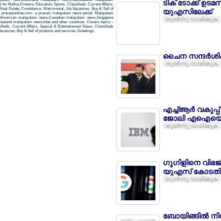
ടിക് ടോക്ക് ഉട
r Mallus,Finance, Education, Sports, Classifieds, Current Affairs,
Real Estate, Condolence, Matrimonial, Job Vacancies, Buy & Sell of
യുഎസിലേക്ക്
- pravasionline.com- a pravasi malayalam news portal. Malayalam
,American malayalam news,Canadian malayalam news,Singapore
തുടര്‍ന്നു വായിക്കുക
aland malayalam news,Inda and other countries. Covers topics -
ifieds, Current Affairs, Special & Entertainment News. Classifieds
acancies, Buy & Sell of products and services, Greetings.
ചൈന സന്ദര്‍ശിക്ക
തുടര്‍ന്നു വായിക്കുക
എച്ച്ആര്‍ വകുപ്പ്
ജോലി എഐയെ ഏ
തുടര്‍ന്നു വായിക്കുക
ഗൂഗിളിനെ വിഭജിക്
യുഎസ് കോടതി
തുടര്‍ന്നു വായിക്കുക
ബോയിങ്ങില്‍ നി