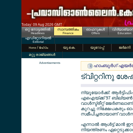
Today: 09 Aug 2026 GMT
ഒറ്റ നോട്ടത്തില്‍
സാമ്പത്തികം
ഓഫറുകള്‍
വിദ്യാഭ്യാ
Headlines
Finance
Offers
Education
എഡിറ്റോറിയല്‍
Editorial
/ ഹോം
യൂ.കെ.
യൂറോപ്പ്
ജര്‍മനി
Home
മറ്റു രാജ്യങ്ങള്‍
Advertisements
ഹാംബുര്‍ഗ് എയര്‍പേ
ട്വിറ്ററിനു ശേ
ന്യൂയോര്‍ക്ക്: ആര്‍ട്ട
എഐയ്ക്ക് 97 ബില്യണ്‍ ഡ
വാള്‍സ്ട്രീറ്റ് ജേര്‍ണലാണ് 
കുറച്ചു നിക്ഷേപകരും 
സമീപിച്ചതായാണ് വാള്‍സ്ട്
എന്നാല്‍ ആള്‍ട്ട് മാന്‍
നിയന്ത്രണം ഏറ്റെടുക്കാന