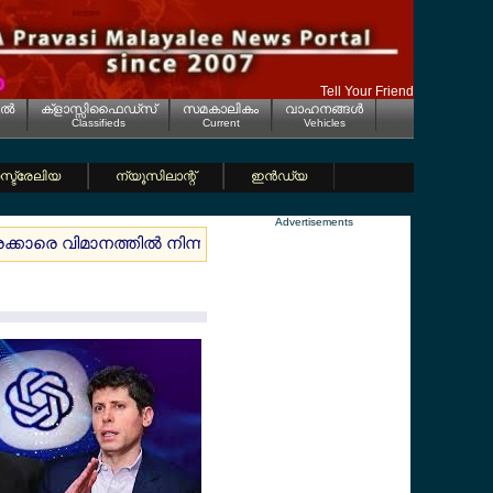
Tell Your Friend
ല്‍
ക്ളാസ്സിഫൈഡ്സ്
സമകാലികം
വാഹനങ്ങള്‍
Classifieds
Current
Vehicles
്ട്രേലിയ
ന്യൂസിലാന്റ്
ഇന്‍ഡ്യ
Advertisements
്രക്കാരെ വിമാനത്തില്‍ നിന്നും ഇറക്കി
ബ്രിട്ടനില്‍ രാഷ്ട്രീയ