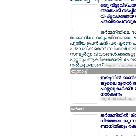
ഒരു വിട്ടുവീഴ്ച
അതേപടി നടപ്പിലാക
വിപ്ളവകരമായ പ
പ്രഖ്യാപനവുമാ
ജര്‍മ്മനിയിലെ 
മലയാളികളെയും ജീവനക്കാരെയും
പുതിയ പെന്‍ഷന്‍ പരിഷ്കരണ പാ
ഫ്രഡറിക് മെസ് സര്‍ക്കാര്‍ 
സമ്പൂര്‍ണ്ണ വിവരങ്ങള്‍,ഞങ്ങ
ഏറ്റവും ആകര്‍ഷകമായി, പോയി
നല്‍കുകയാണ്
തുടര്‍ന്നു വായിക്ക
യൂറോപ്പ്
ഇയുവില്‍ ഓണ്‍ല
ജൂലൈ മുതല്‍ 
പാഴ്സലുകള്‍ക്ക് 
നല്‍കണം
തുടര്‍ന്നു വായിക്കുക
ജര്‍മനി
ജര്‍മ്മനിയില്‍ 
നിര്‍ത്തലാക്കു
ബാധിയ്ക്കും രക്