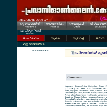
Today: 08 Aug 2026 GMT
ഒറ്റ നോട്ടത്തില്‍
സാമ്പത്തികം
ഓഫറുകള്‍
വിദ്യാഭ്യാ
Headlines
Finance
Offers
Education
എഡിറ്റോറിയല്‍
Editorial
/ ഹോം
യൂ.കെ.
യൂറോപ്പ്
ജര്‍മനി
Home
മറ്റു രാജ്യങ്ങള്‍
Advertisements
ജര്‍മ്മനിയില്‍ മുങ
Comments:
Keywords: PravasiOnline Malayalam News Pr
portal,malayalam news from Europe,Gulf ma
news,Singapore malayalam news,Australia m
Portal,Malayali News,News for Mallus,Finance, Educa
News. Classifieds include Real Estate, Condolence
Greetings. Pravasi Lokam - pravasionline.com-
Europe,Gulf malayalam news,American malayal
Australia malayalam news,Newzealand malayalam 
Finance, Education, Sports, Classifieds, Current Aff
Condolence, Matrimonial, Job Vacancies, Buy & Sell 