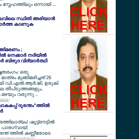
സ്നേഹത്തിലും ഒന്നായി ...
ലവിലെ സ്ഥിതി അരിയാന്‍
ര്‍ത്ത കാണുക
ുങ്ങിമരണം ;
‍ നെക്കാര്‍ നദിയില്‍
‍ ബിരുദ വിദ്യാര്‍ത്ഥി
ഷ്ണതരംഗം: ഒരു
മാത്രം മുങ്ങിമരിച്ചത് 26
ായി ഡി.എല്‍.ആര്‍.ജി, ഉരുകി
ലെ തീപിടുത്തങ്ങളും,
മഴയും വരുന്നു ..
ിക്കുക
കകപ്പ് ദുരന്തം"ത്തില്‍
്‍
ത്തിലാദ്യം! ഷൂട്ട്ഔട്ടില്‍
്തി പാരഗ്വായ്;
ന്ത'ത്തില്‍ കണ്ണീരോടെ