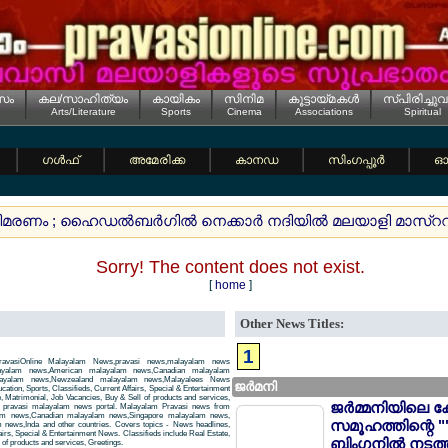
സം
കല/സാഹിത്യം
കായികം
സിനിമ
കൂട്ടായ്മകള്‍
സ്പിരിച്ചുവ
Arts/Literature
Sports
Cinema
Associations
Spiritual
ഗള്‍ഫ്
അമേരിക്ക
കാനഡ
സിംഗപ്പൂര്‍
ഓസ
്ങിമരണം ; ഹൈഡല്‍ബര്‍ഗില്‍ നെക്കാര്‍ നദിയില്‍ മലയാളി മാസ്ററര്‍ 
Sorry! The content does not exist.
[
home
]
Other News Titles:
1
avasiOnline Malayalam News,pravasi news,malayalam news
layalam news,American malayalam news,Canadian malayalam
alayalam news,Newzealand malayalam news,Malayalees News
ജര്‍മനി
tion, Sports, Classifieds, Current Affairs, Special & Entertainment
, Matrimonial, Job Vacancies, Buy & Sell of products and services,
ജര്‍മ്മനിയിലെ ക
 a pravasi malayalam news portal. Malayalam Pravasi news from
am news,Canadian malayalam news,Singapore malayalam news,
സമൂഹത്തിന്റെ "
news,Inda and other countries. Covers topics - News headlines,
airs, Special & Entertainment News. Classifieds include Real Estate,
ബിംഗനില്‍ നടത്
of products and services, Greetings.