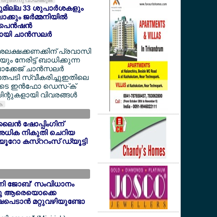
തുടര്‍ന്നു വായിക്കുക
യുമില്ല 33 ശുപാര്‍ശകളും
്കും ജര്‍മ്മനിയില്‍
െന്‍ഷന്‍
യി ചാന്‍സലര്‍
ദശലക്ഷക്കണക്കിന് പ്രവാസി
 നേരിട്ട് ബാധിക്കുന്ന
ക്കേജ് ചാന്‍സലര്‍
അതേപടി സ്വീകരിച്ചുഇതിലെ
ളുടെ ഇന്‍ഫോ ഡെസ-്ക്
ന്റുകളായി വിവരങ്ങള്‍
ുക
ൈന്‍ ഷോപ്പിംഗിന്
അധിക നികുതി ചെറിയ
6 യൂറോ കസ്ററംസ് ഡ്യൂട്ടി
'മിനി ജോബ്' സംവിധാനം
ന്നു ആരെയൊക്കെ
ഷപെടാന്‍ മറ്റുവഴിയുണ്ടോ