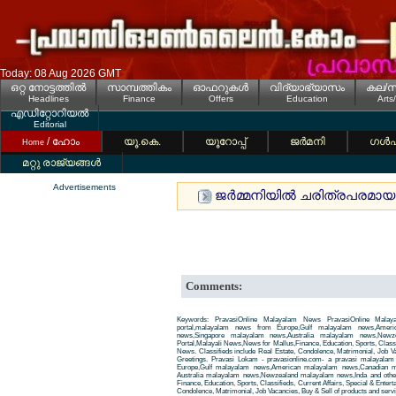
Today: 08 Aug 2026 GMT
ഒറ്റ നോട്ടത്തില്‍
സാമ്പത്തികം
ഓഫറുകള്‍
വിദ്യാഭ്യാസം
കല/സ
Headlines
Finance
Offers
Education
Arts
എഡിറ്റോറിയല്‍
Editorial
/ ഹോം
യൂ.കെ.
യൂറോപ്പ്
ജര്‍മനി
ഗള്‍
Home
മറ്റു രാജ്യങ്ങള്‍
Advertisements
ജര്‍മ്മനിയില്‍ ചരിത്രപരമായ 
Comments:
Keywords: PravasiOnline Malayalam News PravasiOnline Malay
portal,malayalam news from Europe,Gulf malayalam news,Amer
news,Singapore malayalam news,Australia malayalam news,New
Portal,Malayali News,News for Mallus,Finance, Education, Sports, Classif
News. Classifieds include Real Estate, Condolence, Matrimonial, Job Va
Greetings. Pravasi Lokam - pravasionline.com- a pravasi malayala
Europe,Gulf malayalam news,American malayalam news,Canadian m
Australia malayalam news,Newzealand malayalam news,Inda and other
Finance, Education, Sports, Classifieds, Current Affairs, Special & Enter
Condolence, Matrimonial, Job Vacancies, Buy & Sell of products and servi