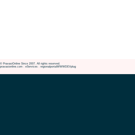
© PravasiOnline Since 2007. All rights reserved.
pravasionline.com : eServices : regionalportalWWWDEVplug