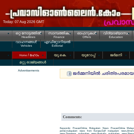
Today: 07 Aug 2026 GMT
ഒറ്റ നോട്ടത്തില്‍
സാമ്പത്തികം
ഓഫറുകള്‍
വിദ്യാഭ്യാസം
Headlines
Finance
Offers
Education
വാഹനങ്ങള്‍
എഡിറ്റോറിയല്‍
Vehicles
Editorial
/ ഹോം
യൂ.കെ.
യൂറോപ്പ്
ജര്‍മനി
Home
മറ്റു രാജ്യങ്ങള്‍
Advertisements
ജര്‍മ്മനിയില്‍ ചരിത്രപരമായ 
Comments:
Keywords: PravasiOnline Malayalam News PravasiOnline Malay
portal,malayalam news from Europe,Gulf malayalam news,Amer
news,Singapore malayalam news,Australia malayalam news,New