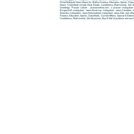
Portal,Malayali News,News for Mallus,Finance, Education, Sports, Classif
News. Classifieds include Real Estate, Condolence, Matrimonial, Job Va
Greetings. Pravasi Lokam - pravasionline.com- a pravasi malayala
Europe,Gulf malayalam news,American malayalam news,Canadian m
Australia malayalam news,Newzealand malayalam news,Inda and other
Finance, Education, Sports, Classifieds, Current Affairs, Special & Enter
Condolence, Matrimonial, Job Vacancies, Buy & Sell of products and servi