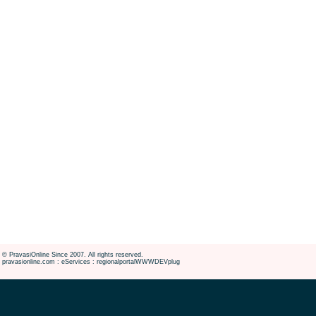
© PravasiOnline Since 2007. All rights reserved.
pravasionline.com : eServices : regionalportalWWWDEVplug