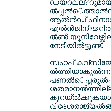
ഡയറല്ല?റുമായി
ല്‍പ്പല്‍െത്താല്
ആല്‍ന്‍ഡ് ഫിനാല
എല്‍ന്‍ജിനീയറില്
ല്‍ണ്‍ യൂനിവേഴ്സില
നേടിയില്‍ട്ടുണ്ട്.
സഹപ് കവ്സിയോ
ല്‍ത്തിയാകുല്‍ന
പണല്‍െപ്പരുല്‍പ
ശതമാനല്‍ത്തില്ല
കുറയ്ല്‍ക്കുകയാ
വിദേശരാജ്യല്‍ങ്