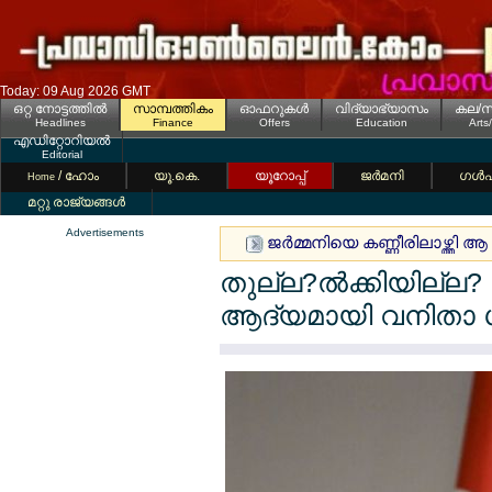
Today: 09 Aug 2026 GMT
ഒറ്റ നോട്ടത്തില്‍
സാമ്പത്തികം
ഓഫറുകള്‍
വിദ്യാഭ്യാസം
കല/സ
Headlines
Finance
Offers
Education
Arts
എഡിറ്റോറിയല്‍
Editorial
/ ഹോം
യൂ.കെ.
യൂറോപ്പ്
ജര്‍മനി
ഗള്‍
Home
മറ്റു രാജ്യങ്ങള്‍
Advertisements
ജര്‍മ്മനിയെ കണ്ണീരിലാഴ്ത്തി
തുല്ല?ല്‍ക്കിയില്ല? 
ആദ്യമായി വനിതാ