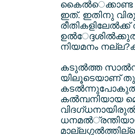
കൈല്‍െക്കാണ്ട ന
ഇത്. ഇതിനു വിരു
രീതികളിലേല്‍ക്ക്
ഉല്‍േദ്ദശില്‍ക്ക
നിയമനം നല്ല?ക
കടുല്‍ത്ത സാല്‍
യിലൂടെയാണ് തുല്
കടല്‍ന്നുപോകുല
കല്‍മ്പനിയായ മെ
വിദഗ്ധനായിരുല
ധനമല്‍്രന്തിയാ
മാല്ലഗ്ഗല്‍ത്തി