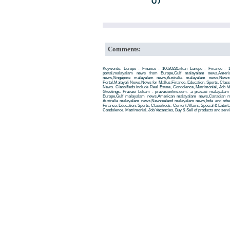
Comments:
Keywords: Europe - Finance - 10620231irkan Europe - Finance - 
portal,malayalam news from Europe,Gulf malayalam news,Amer
news,Singapore malayalam news,Australia malayalam news,New
Portal,Malayali News,News for Mallus,Finance, Education, Sports, Classif
News. Classifieds include Real Estate, Condolence, Matrimonial, Job Va
Greetings. Pravasi Lokam - pravasionline.com- a pravasi malayala
Europe,Gulf malayalam news,American malayalam news,Canadian m
Australia malayalam news,Newzealand malayalam news,Inda and other
Finance, Education, Sports, Classifieds, Current Affairs, Special & Enter
Condolence, Matrimonial, Job Vacancies, Buy & Sell of products and servi