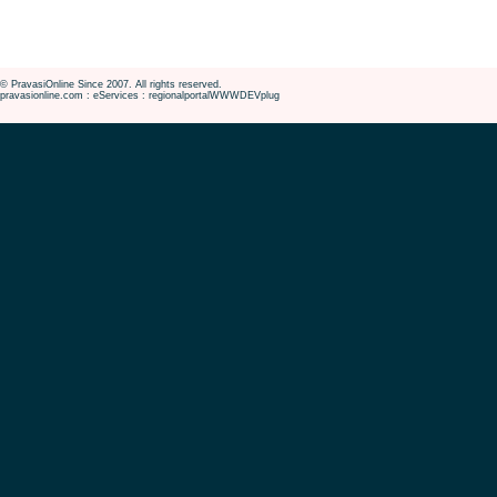
© PravasiOnline Since 2007. All rights reserved.
pravasionline.com : eServices : regionalportalWWWDEVplug