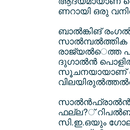
ആദ്യമായാണ് സെല്
ണറായി ഒരു വനിത
ബാല്‍ങ്കിങ് രംഗ
സാല്‍മ്പല്‍ത്തി
രാജ്യല്‍െത്ത 
ദുഗാല്‍ന്‍ പൊളി
സൂചനയായാണ് 
വിലയിരുല്‍ത്തല്‍െ
സാല്‍ന്‍ഫ്രാല്
ഫല്ല?് റിപല്‍ബ്
സി.ഇ.ഒയും ഗോല