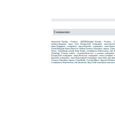
Comments:
Keywords: Europe - Finance - 111020221nobel Europe - Finance - 1
portal,malayalam news from Europe,Gulf malayalam news,Amer
news,Singapore malayalam news,Australia malayalam news,New
Portal,Malayali News,News for Mallus,Finance, Education, Sports, Classif
News. Classifieds include Real Estate, Condolence, Matrimonial, Job Va
Greetings. Pravasi Lokam - pravasionline.com- a pravasi malayala
Europe,Gulf malayalam news,American malayalam news,Canadian m
Australia malayalam news,Newzealand malayalam news,Inda and other
Finance, Education, Sports, Classifieds, Current Affairs, Special & Enter
Condolence, Matrimonial, Job Vacancies, Buy & Sell of products and servi