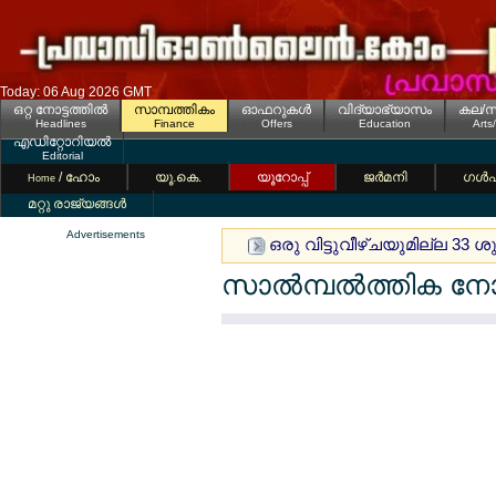
Today: 06 Aug 2026 GMT
ഒറ്റ നോട്ടത്തില്‍
സാമ്പത്തികം
ഓഫറുകള്‍
വിദ്യാഭ്യാസം
കല/സ
Headlines
Finance
Offers
Education
Arts
എഡിറ്റോറിയല്‍
Editorial
/ ഹോം
യൂ.കെ.
യൂറോപ്പ്
ജര്‍മനി
ഗള്‍
Home
മറ്റു രാജ്യങ്ങള്‍
Advertisements
ഒരു വിട്ടുവീഴ്ചയുമില്ല 33 
സാല്‍മ്പല്‍ത്തിക നോ