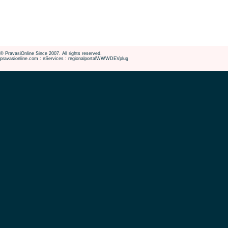
© PravasiOnline Since 2007. All rights reserved.
pravasionline.com : eServices : regionalportalWWWDEVplug