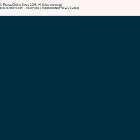
© PravasiOnline Since 2007. All rights reserved.
pravasionline.com : eServices : regionalportalWWWDEVplug