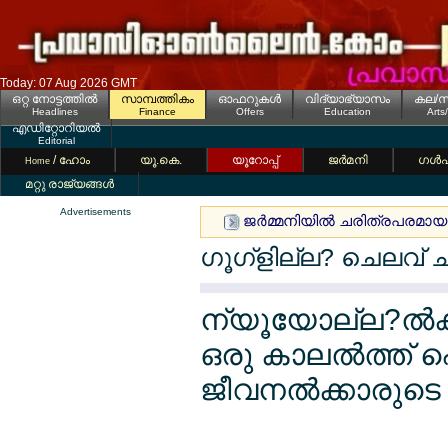
Today: 07 Aug 2026 GMT
ഒറ്റ നോട്ടത്തില്‍
സാമ്പത്തികം
ഓഫറുകള്‍
വിദ്യാഭ്യാസം
കല/സ
Headlines
Finance
Offers
Education
Arts
എഡിറ്റോറിയല്‍
Editorial
/ ഹോം
യൂ.കെ.
യൂറോപ്പ്
ജര്‍മനി
ഗള്‍
Home
മറ്റു രാജ്യങ്ങള്‍
Advertisements
ജര്‍മ്മനിയില്‍ ചരിത്രപരമായ 
ഗൂഗ്ളില്ല? ചെലവ് ചു
ന്യൂയോല്ല?ല്‍ക്
ഒരു കാലല്‍ത്ത്
ജീവനല്‍ക്കാരുടെ