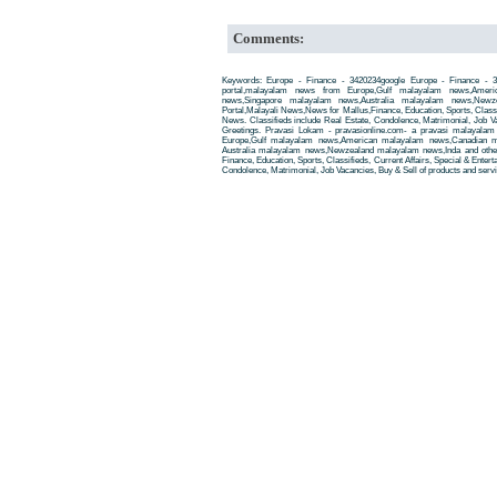
Comments:
Keywords: Europe - Finance - 3420234google Europe - Finance - 
portal,malayalam news from Europe,Gulf malayalam news,Amer
news,Singapore malayalam news,Australia malayalam news,New
Portal,Malayali News,News for Mallus,Finance, Education, Sports, Classif
News. Classifieds include Real Estate, Condolence, Matrimonial, Job Va
Greetings. Pravasi Lokam - pravasionline.com- a pravasi malayala
Europe,Gulf malayalam news,American malayalam news,Canadian m
Australia malayalam news,Newzealand malayalam news,Inda and other
Finance, Education, Sports, Classifieds, Current Affairs, Special & Enter
Condolence, Matrimonial, Job Vacancies, Buy & Sell of products and servi