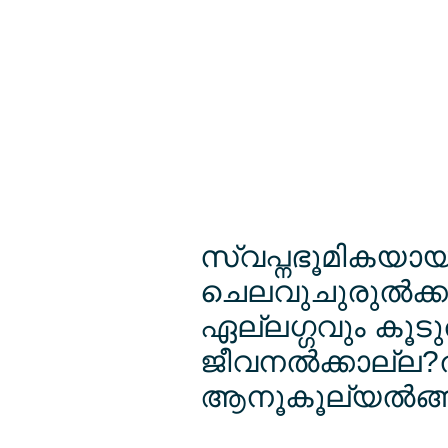
സ്വപ്നഭൂമികയായി
ചെലവുചുരുല്‍ക്കല്
ഏല്ലഗ്ഗവും കൂടുത
ജീവനല്‍ക്കാല്ല?ല്
ആനൂകൂല്യല്‍ങ്ങ