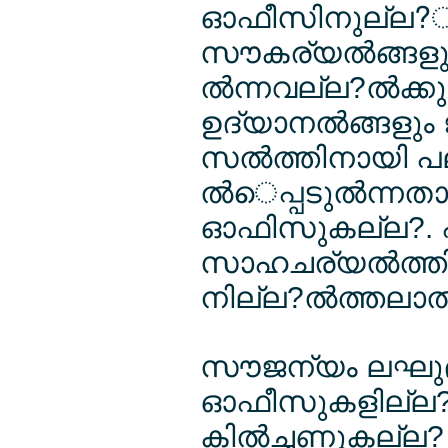
ഓഫീസിനുല്ല?ില
സൗകര്യല്‍ങ്ങളും 
ല്‍ന്നവല്ല?ല്‍ക്
ഉദ്യാനല്‍ങ്ങള
സല്‍ത്തിനായി 
ല്‍െപ്പടുല്‍ന്ന
ഓഫിസുകല്ല?. എല
സാഹചര്യല്‍ത്തി
നില്ല?ല്‍ത്തലാല
സൗജന്യം ലഘുഭല്
ഓഫീസുകളില്ല? ല്
കില്‍ച്ചണുകല്ല? പ