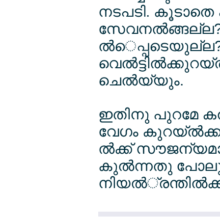
നടപടി. കൂടാതെ ക
സേവനല്‍ങ്ങല്ല?
ല്‍െപ്പടെയുല്ല
വെല്‍ട്ടില്‍ക്കുറ
ചെല്‍യ്യും.
ഇതിനു പുറമേ കല
വേഗം കുറയ്ല്‍ക്
ല്‍ക്ക് സൗജന്യമാ
കുല്‍ന്നതു പോ
നിയല്‍്രന്തില്‍ക്